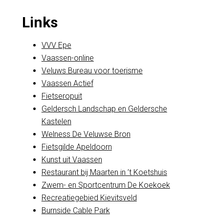
Links
VVV Epe
Vaassen-online
Veluws Bureau voor toerisme
Vaassen Actief
Fietseropuit
Geldersch Landschap en Geldersche
Kastelen
Welness De Veluwse Bron
Fietsgilde Apeldoorn
Kunst uit Vaassen
Restaurant bij Maarten in ’t Koetshuis
Zwem- en Sportcentrum De Koekoek
Recreatiegebied Kievitsveld
Burnside Cable Park