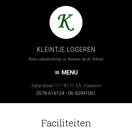
KLEINTJE LOGEREN
Knus vakantiehuisje in Vaassen op de Veluwe
Julianalaan 17
•
8171 EA
,
Vaassen
0578-616124
•
06-50991061
Faciliteiten