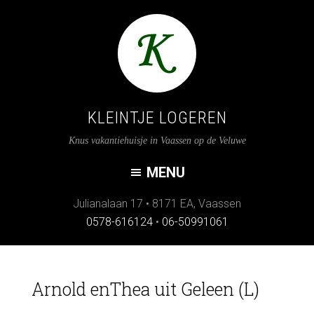
KLEINTJE LOGEREN
Knus vakantiehuisje in Vaassen op de Veluwe
Julianalaan 17
•
8171 EA
,
Vaassen
0578-616124
•
06-50991061
Arnold enThea uit Geleen (L)