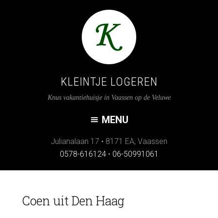
KLEINTJE LOGEREN
Knus vakantiehuisje in Vaassen op de Veluwe
Julianalaan 17
•
8171 EA
,
Vaassen
0578-616124
•
06-50991061
Coen uit Den Haag