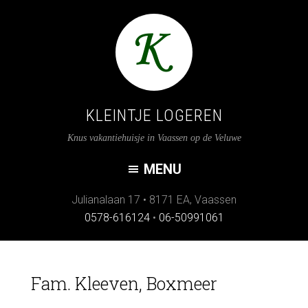
KLEINTJE LOGEREN
Knus vakantiehuisje in Vaassen op de Veluwe
Julianalaan 17
•
8171 EA
,
Vaassen
0578-616124
•
06-50991061
Fam. Kleeven, Boxmeer