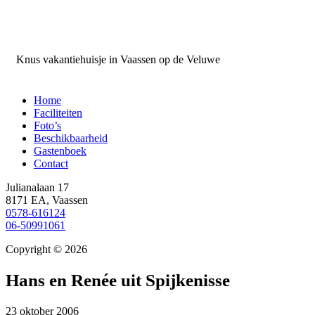
Kleintje Logeren
Knus vakantiehuisje in Vaassen op de Veluwe
Home
Faciliteiten
Foto’s
Beschikbaarheid
Gastenboek
Contact
Julianalaan 17
8171 EA
,
Vaassen
0578-616124
06-50991061
Copyright © 2026
Hans en Renée uit Spijkenisse
23 oktober 2006