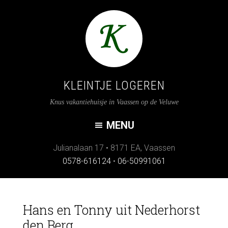
KLEINTJE LOGEREN
Knus vakantiehuisje in Vaassen op de Veluwe
Julianalaan 17
•
8171 EA
,
Vaassen
0578-616124
•
06-50991061
Hans en Tonny uit Nederhorst
den Berg