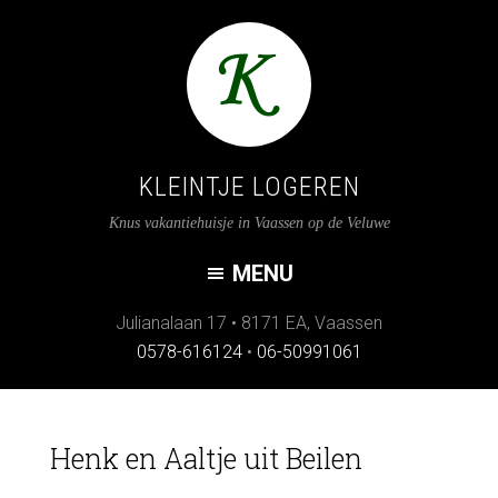
KLEINTJE LOGEREN
Knus vakantiehuisje in Vaassen op de Veluwe
Julianalaan 17
•
8171 EA
,
Vaassen
0578-616124
•
06-50991061
Henk en Aaltje uit Beilen