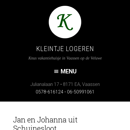
KLEINTJE LOGEREN
Knus vakantiehuisje in Vaassen op de Veluwe
Julianalaan 17
•
8171 EA
,
Vaassen
0578-616124
•
06-50991061
Jan en Johanna uit
Schuinesloot