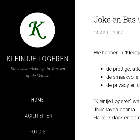
Joke en Bas 
14 APRIL 2007
We hebben in “Kleintj
KLEINTJE LOGEREN
de prettige, att
Knus vakantiehuisje in Vaassen
op de Veluwe
de smaakvolle e
de privacy en d
HOME
“Kleintje Logeren” wa
’thuishaven’ daarna.
FACILITEITEN
Hartelijk dank en co
FOTO’S