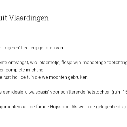
uit Vlaardingen
e Logeren” heel erg genoten van:
ente ontvangst, w.o. bloemetje, flesje wijn, mondelinge toelichting
n complete inrichting.
e rust incl. de tuin die we mochten gebruiken.
s een ideale ‘uitvalsbasis’ voor schitterende fietstochten (ruim 
mplimenten aan de familie Huijssoon! Als we in de gelegenheid zi