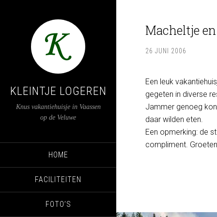
Macheltje e
26 JUNI 2006
Een leuk vakantiehui
KLEINTJE LOGEREN
gegeten in diverse r
Jammer genoeg konden
Knus vakantiehuisje in Vaassen
op de Veluwe
daar wilden eten.
Een opmerking: de st
compliment. Groeten
HOME
FACILITEITEN
FOTO’S