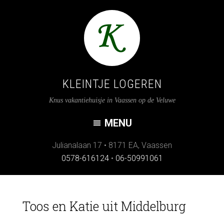
KLEINTJE LOGEREN
Knus vakantiehuisje in Vaassen op de Veluwe
Julianalaan 17
•
8171 EA
,
Vaassen
0578-616124
•
06-50991061
Toos en Katie uit Middelburg