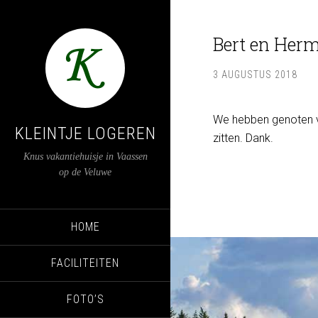
Bert en Herm
3 AUGUSTUS 2018
We hebben genoten van
KLEINTJE LOGEREN
zitten. Dank.
Knus vakantiehuisje in Vaassen
op de Veluwe
HOME
FACILITEITEN
FOTO’S