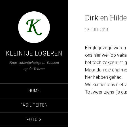
Dirk en Hilde
18 JULI 2014
Eerlijk gezegd waren
KLEINTJE LOGEREN
ons hier wel ‘op vaka
het toch zeker ruim ge
Knus vakantiehuisje in Vaassen
op de Veluwe
Maar dan die charme 
hier hebben gehad.
We kunnen ons niet vo
HOME
Tot weer-ziens (is dus
FACILITEITEN
FOTO’S