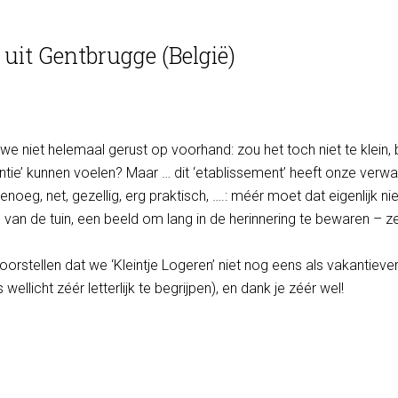
 uit Gentbrugge (België)
 we niet helemaal gerust op voorhand: zou het toch niet te kle
ntie’ kunnen voelen? Maar … dit ‘etablissement’ heeft onze verwa
noeg, net, gezellig, erg praktisch, ….: méér moet dat eigenlijk niet
van de tuin, een beeld om lang in de herinnering te bewaren –
orstellen dat we ‘Kleintje Logeren’ niet nog eens als vakantiever
 wellicht zéér letterlijk te begrijpen), en dank je zéér wel!