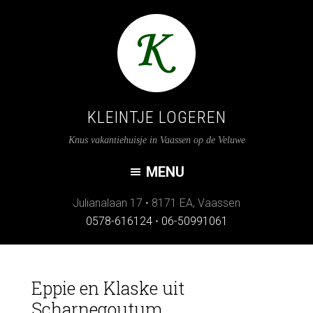
KLEINTJE LOGEREN
Knus vakantiehuisje in Vaassen op de Veluwe
Julianalaan 17
•
8171 EA
,
Vaassen
0578-616124
•
06-50991061
Eppie en Klaske uit
Scharnegoutum