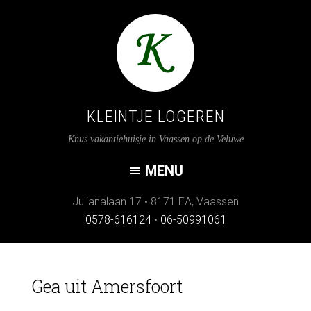
KLEINTJE LOGEREN
Knus vakantiehuisje in Vaassen op de Veluwe
Julianalaan 17
•
8171 EA
,
Vaassen
0578-616124
•
06-50991061
Gea uit Amersfoort