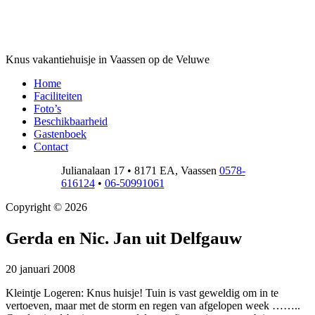
Kleintje Logeren
Knus vakantiehuisje in Vaassen op de Veluwe
Home
Faciliteiten
Foto’s
Beschikbaarheid
Gastenboek
Contact
Julianalaan 17
•
8171 EA
,
Vaassen
0578-
616124
•
06-50991061
Copyright © 2026
Gerda en Nic. Jan uit Delfgauw
20 januari 2008
Kleintje Logeren: Knus huisje! Tuin is vast geweldig om in te
vertoeven, maar met de storm en regen van afgelopen week ……..