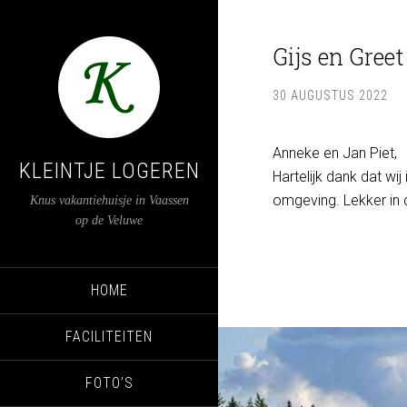
Gijs en Greet
30 AUGUSTUS 2022
Anneke en Jan Piet,
KLEINTJE LOGEREN
Hartelijk dank dat wij
omgeving. Lekker in d
Knus vakantiehuisje in Vaassen
op de Veluwe
HOME
FACILITEITEN
FOTO’S