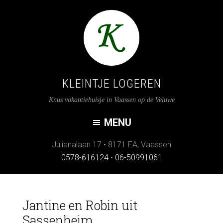
KLEINTJE LOGEREN
Knus vakantiehuisje in Vaassen op de Veluwe
Julianalaan 17
•
8171 EA
,
Vaassen
0578-616124
•
06-50991061
Jantine en Robin uit
Sassenheim