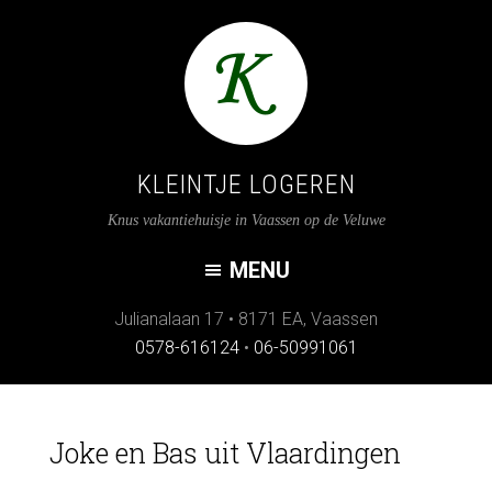
KLEINTJE LOGEREN
Knus vakantiehuisje in Vaassen op de Veluwe
Julianalaan 17
•
8171 EA
,
Vaassen
0578-616124
•
06-50991061
Joke en Bas uit Vlaardingen