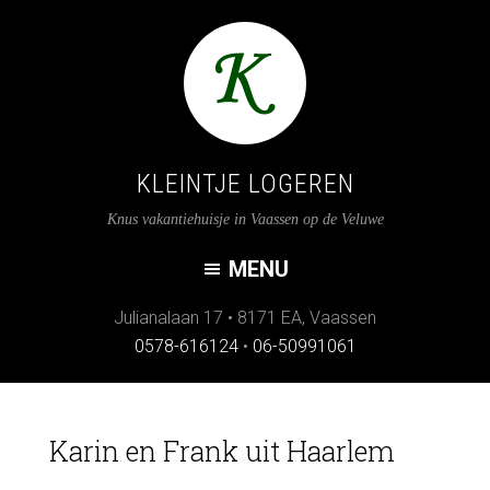
KLEINTJE LOGEREN
Knus vakantiehuisje in Vaassen op de Veluwe
Julianalaan 17
•
8171 EA
,
Vaassen
0578-616124
•
06-50991061
Karin en Frank uit Haarlem