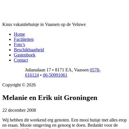
Kleintje Logeren
Knus vakantiehuisje in Vaassen op de Veluwe
Home
Faciliteiten
Foto’s
Beschikbaarheid
Gastenboek
Contact
Julianalaan 17
•
8171 EA
,
Vaassen
0578-
616124
•
06-50991061
Copyright © 2026
Melanie en Erik uit Groningen
22 december 2008
Wij hebben dit weekend erg genoten. Een mooi huisje met alles erop
en eraan. Mooie omgeving en genoeg te doen. Bedankt voor de