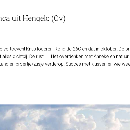
nca uit Hengelo (Ov)
 te vertoeven! Knus logeren! Rond de 26C en dat in oktober! De pr
les dichtbij. De rust ….. Het overdenken met Anneke en natuurli
tand en broertje/zusje verderop! Succes met klussen en wie weet