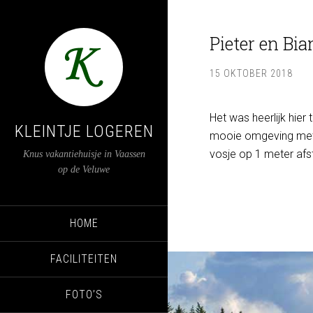
Pieter en Bia
15 OKTOBER 2018
Het was heerlijk hier
KLEINTJE LOGEREN
mooie omgeving met al
vosje op 1 meter afs
Knus vakantiehuisje in Vaassen
op de Veluwe
HOME
FACILITEITEN
FOTO’S