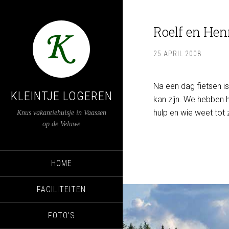
Roelf en Henn
25 APRIL 2008
Na een dag fietsen is 
KLEINTJE LOGEREN
kan zijn. We hebben h
hulp en wie weet tot 
Knus vakantiehuisje in Vaassen
op de Veluwe
HOME
FACILITEITEN
FOTO’S