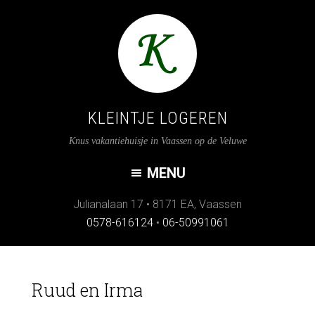
KLEINTJE LOGEREN
Knus vakantiehuisje in Vaassen op de Veluwe
Julianalaan 17
•
8171 EA
,
Vaassen
0578-616124
•
06-50991061
Ruud en Irma