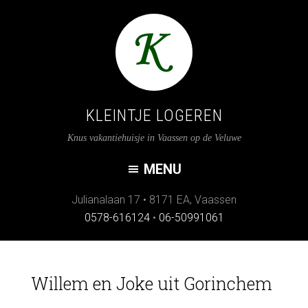
KLEINTJE LOGEREN
Knus vakantiehuisje in Vaassen op de Veluwe
Julianalaan 17
•
8171 EA
,
Vaassen
0578-616124
•
06-50991061
Willem en Joke uit Gorinchem