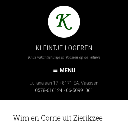
KLEINTJE LOGEREN
Knus vakantiehuisje in Vaassen op de Veluwe
Julianalaan 17
•
8171 EA
,
Vaassen
0578-616124
•
06-50991061
Wim en Corrie uit Zierikzee