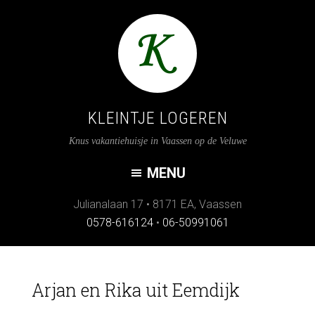
KLEINTJE LOGEREN
Knus vakantiehuisje in Vaassen op de Veluwe
Julianalaan 17
•
8171 EA
,
Vaassen
0578-616124
•
06-50991061
Arjan en Rika uit Eemdijk