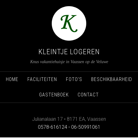
KLEINTJE LOGEREN
Knus vakantiehuisje in Vaassen op de Veluwe
HOME
FACILITEITEN
FOTO’S
BESCHIKBAARHEID
GASTENBOEK
CONTACT
Julianalaan 17
•
8171 EA
,
Vaassen
0578-616124
•
06-50991061