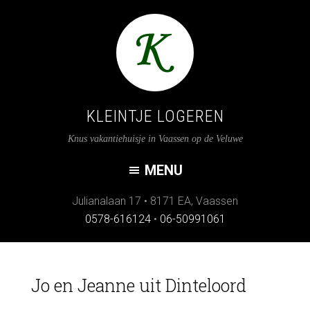
KLEINTJE LOGEREN
Knus vakantiehuisje in Vaassen op de Veluwe
Julianalaan 17
•
8171 EA
,
Vaassen
0578-616124
•
06-50991061
Jo en Jeanne uit Dinteloord