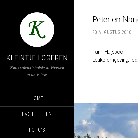
Peter en Nan
20 AUGUSTUS 2010
Fam. Huijssoon,
KLEINTJE LOGEREN
Leuke omgeving, rede
Knus vakantiehuisje in Vaassen
op de Veluwe
HOME
FACILITEITEN
FOTO’S