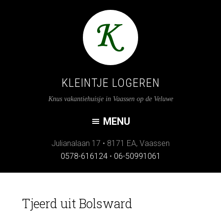
KLEINTJE LOGEREN
Knus vakantiehuisje in Vaassen op de Veluwe
Julianalaan 17
•
8171 EA
,
Vaassen
0578-616124
•
06-50991061
Tjeerd uit Bolsward