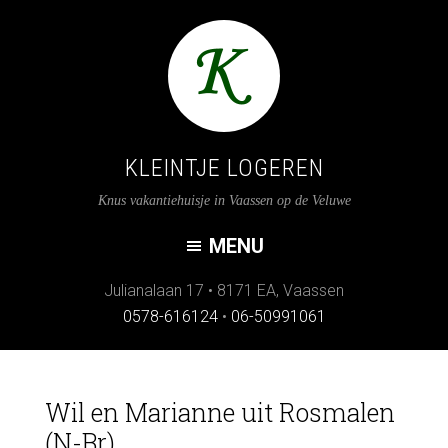
KLEINTJE LOGEREN
Knus vakantiehuisje in Vaassen op de Veluwe
Julianalaan 17
•
8171 EA
,
Vaassen
0578-616124
•
06-50991061
Wil en Marianne uit Rosmalen
(N-Br)