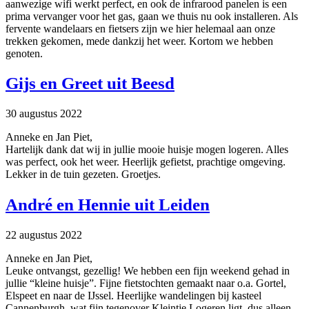
aanwezige wifi werkt perfect, en ook de infrarood panelen is een
prima vervanger voor het gas, gaan we thuis nu ook installeren. Als
fervente wandelaars en fietsers zijn we hier helemaal aan onze
trekken gekomen, mede dankzij het weer. Kortom we hebben
genoten.
Gijs en Greet uit Beesd
30 augustus 2022
Anneke en Jan Piet,
Hartelijk dank dat wij in jullie mooie huisje mogen logeren. Alles
was perfect, ook het weer. Heerlijk gefietst, prachtige omgeving.
Lekker in de tuin gezeten. Groetjes.
André en Hennie uit Leiden
22 augustus 2022
Anneke en Jan Piet,
Leuke ontvangst, gezellig! We hebben een fijn weekend gehad in
jullie “kleine huisje”. Fijne fietstochten gemaakt naar o.a. Gortel,
Elspeet en naar de IJssel. Heerlijke wandelingen bij kasteel
Cannenburgh, wat fijn tegenover Kleintje Logeren ligt, dus alleen