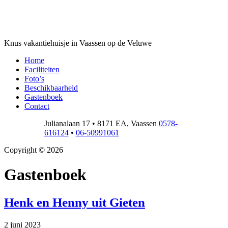
Kleintje Logeren
Knus vakantiehuisje in Vaassen op de Veluwe
Home
Faciliteiten
Foto’s
Beschikbaarheid
Gastenboek
Contact
Julianalaan 17
•
8171 EA
,
Vaassen
0578-
616124
•
06-50991061
Copyright © 2026
Gastenboek
Henk en Henny uit Gieten
2 juni 2023